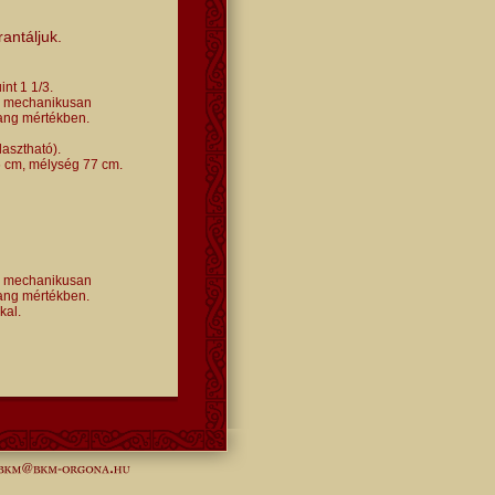
rantáljuk.
int 1 1/3.
an mechanikusan
ang mértékben.
asztható).
 cm, mélység 77 cm.
an mechanikusan
hang mértékben.
kal.