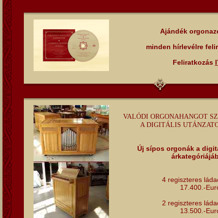
Ajándék orgonaz
minden hírlevélre fel
Feliratkozás
VALÓDI ORGONAHANGOT SZ
A DIGITÁLIS UTÁNZAT
Új sípos orgonák a digit
árkategóriájá
4 regiszteres lád
17.400.-Eur
2 regiszteres lád
13.500.-Eur