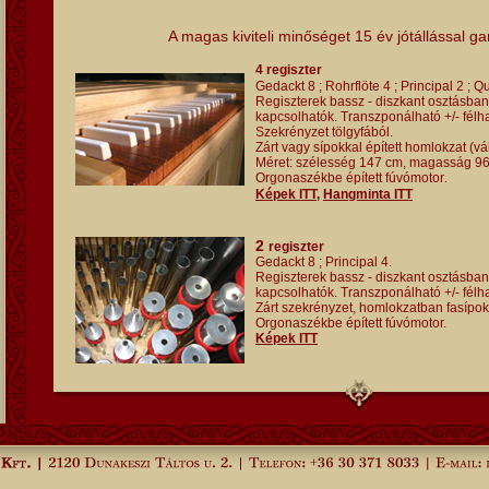
A magas kiviteli minőséget 15 év jótállással ga
4 regiszter
Gedackt 8 ; Rohrflöte 4 ; Principal 2 ; Qu
Regiszterek bassz - diszkant osztásb
kapcsolhatók.
Transzponálható +/- félh
Szekrényzet tölgyfából.
Zárt vagy sípokkal épített
homlokzat (vál
Méret: szélesség 147 cm, magasság 96
Orgonaszékbe épített fúvómotor
.
Képek
ITT
,
Hangminta
ITT
2
regiszter
Gedackt 8 ; Principal 4.
Regiszterek bassz - diszkant osztásb
kapcsolhatók. Transzponálható +/- fél
Zárt szekrényzet, homlokzatban fasípok
Orgonaszékbe épített fúvómotor.
K
épek ITT