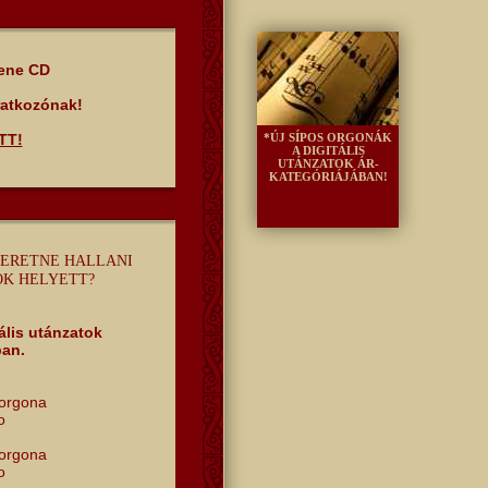
ene CD
iratkozónak!
ITT!
*ÚJ SÍPOS ORGONÁK
A DIGITÁLIS
UTÁNZATOK ÁR-
KATEGÓRIÁJÁBAN!
ERETNE HALLANI
OK HELYETT?
ális utánzatok
ban.
aorgona
o
aorgona
o